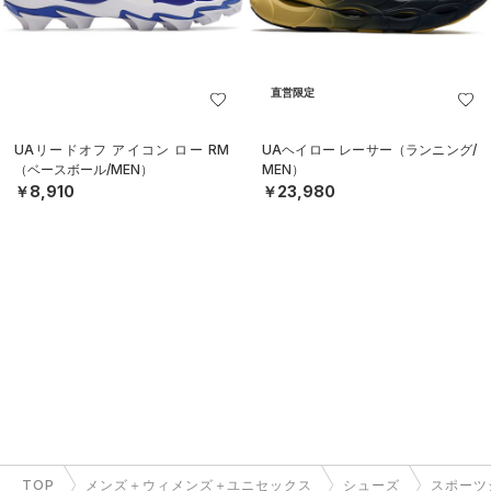
直営限定
UAリードオフ アイコン ロー RM
UAヘイロー レーサー（ランニング/
（ベースボール/MEN）
MEN）
￥8,910
￥23,980
TOP
メンズ＋ウィメンズ＋ユニセックス
シューズ
スポーツ