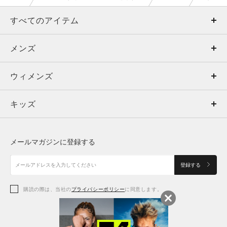
すべてのアイテム
メンズ
メンズ
ウィメンズ
トップス
ウィメンズ
キッズ
トップス
ボトムス
キッズ
トップス
ボトムス
シューズ
シューズ
メールマガジンに登録する
ボトムス
シューズ
アクセサリー
アクセサリー
登録する
シューズ
アクセサリー
購読の際は、当社の
プライバシーポリシー
に同意します。
アクセサリー
スポーツブラ