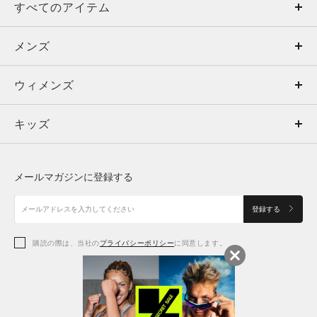
すべてのアイテム
メンズ
メンズ
ウィメンズ
トップス
ウィメンズ
キッズ
トップス
ボトムス
キッズ
トップス
ボトムス
シューズ
シューズ
メールマガジンに登録する
ボトムス
シューズ
アクセサリー
アクセサリー
登録する
シューズ
アクセサリー
購読の際は、当社の
プライバシーポリシー
に同意します。
アクセサリー
スポーツブラ