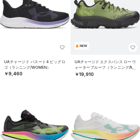
NEW
UAチャージド パスート4 ビッグロ
UAチャージド エクスパンス ロー ウ
ゴ（ランニング/WOMEN）
ォータープルーフ（ランニング/ME
N）
￥9,460
￥19,910