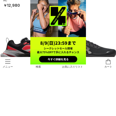
N）
MEN）
￥12,980
￥23,980
検索
お気に入りリスト
カート
メニュー
SALE
UAヘイロー レーサー（ランニング/
UAベロシティ ペース（ランニング/
WOMEN）
MEN）
￥23,980
￥10,472
30%OFF
￥14,960
SOLD OUT