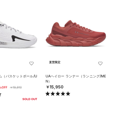
直営限定
ーム（バスケットボール/U
UAヘイロー ランナー（ランニング/ME
N）
￥15,950
%OFF
￥19,910
SOLD OUT