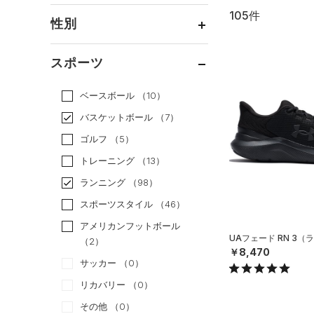
105件
通常価格
（81）
性別
セール
（24）
メンズ
（65）
スポーツ
ウィメンズ
（39）
ベースボール
（10）
ボーイズ
（13）
バスケットボール
（7）
ガールズ
（3）
ゴルフ
（5）
ユニセックス
（12）
トレーニング
（13）
ランニング
（98）
スポーツスタイル
（46）
アメリカンフットボール
UAフェード RN 3（
（2）
￥8,470
サッカー
（0）
リカバリー
（0）
その他
（0）