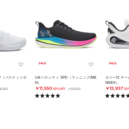
SALE
SALE
AP（バスケットボ
UAベロシティ SPD（ランニング/ME
カリー12 チ
N）
NISEX）
￥11,550
￥13,937
8,250
30%OFF
￥16,500
30