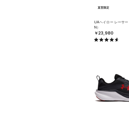
31.5
直営限定
32.0
UAヘイロー レーサー
33.0
N）
￥23,980
34.0
35.0