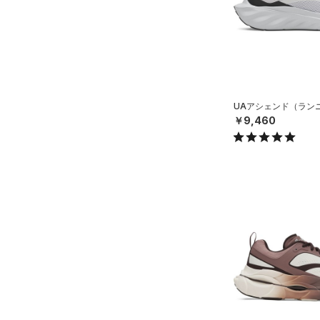
Tech(テック)
（0）
24.0
COLDGEAR ARMOUR(コール
24.5
ドギアアーマー)
（0）
25.0
HEATGEAR ARMOUR(ヒート
ギアアーマー)
（0）
25.5
STORM(ストーム)
（0）
26.0
UAアシェンド（ランニ
￥9,460
COLDGEAR INFRARED(コー
26.5
ルドギアインフラレッド)
27.0
（0）
27.5
AUXETIC(オーゼティック)
28.0
（0）
28.5
Charged Cotton(チャージド
コットン)
（0）
29.0
Rival Fleece(ライバルフリー
29.5
ス)
（0）
30.0
Armour Fleece(アーマーフリ
30.5
ース)
（0）
31.0