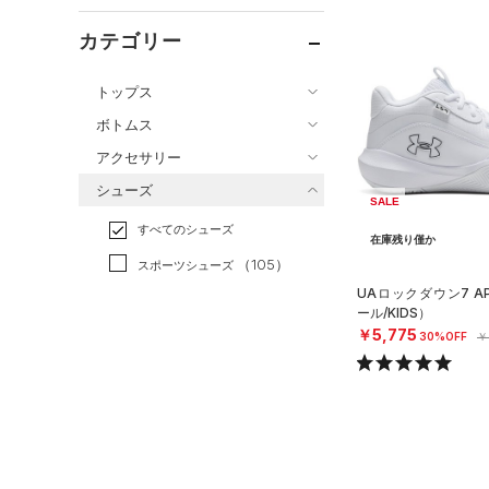
カテゴリー
トップス
ボトムス
すべてのトップス
アクセサリー
すべてのボトムス
（2）
ベースレイヤー
シューズ
すべてのアクセサリー
（8）
レギンス&タイツ
（41）
SALE
Tシャツ
すべてのシューズ
（1）
バックパック
（26）
ショートパンツ
（18）
在庫残り僅か
タンクトップ
（105）
スポーツシューズ
ショルダー＆トートバッグ
（5）
パンツ(ロングパンツ)
（0）
ポロシャツ
（0）
UAロックダウン7 
（0）
スパイク
（0）
スウェット＆フリース
ール/KIDS）
（8）
ロングTシャツ
（2）
サックパック
￥5,775
スポーツスタイルシューズ
30%OFF
￥
（0）
アンダーウェア
（1）
パーカー&トレーナー
（0）
（0）
ウェストバッグ
（0）
スカート
（3）
ジャケット
（0）
サンダル
（0）
ダッフルバッグ
（0）
スイムウェア
（1）
ジャージ
（7）
キャップ＆ビーニー
サイズ
（0）
ベスト
（0）
ベルト