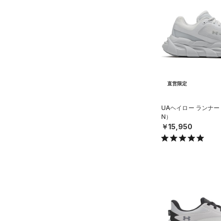
（0）
ダウン・コート
16.5
（2）
グローブ・手袋
カラー
（0）
スポーツブラ
17.0
（0）
アイウェア
（0）
セットアップ
17.5
価格
リストバンド＆ヘッドバンド
ブラック
ホワイト
ブラウン
グリーン
（0）
18.0
（0）
スイムウェア
テクノロジー
18.5
（0）
スポーツマスク
～
円
円
19.0
直営限定
ブルー
パープル
レッド
イエロー
（16）
ソックス
FLOW(フロー)
（3）
在庫
19.5
（0）
ネックウォーマー
UAヘイロー ランナー
HOVR(ホバー)
（40）
20.0
N）
オレンジ
その他
（2）
在庫あり
スリーブ
CHARGED(チャージド)
限定
￥15,950
20.5
（45）
（0）
タオル
21.0
直営限定
（9）
MICRO G(マイクロＧ)
（0）
コレクション
（0）
ボール
21.5
公式サイト限定
（0）
TRIBASE(トライベース)
（0）
イヤホン＆ヘッドホン
22.0
（0）
プロジェクトロック
（0）
在庫残りわずか
（2）
（0）
22.5
ウォーターボトル
RUSH(ラッシュ)
ステフィン・カリー
（0）
（3）
23.0
（0）
その他
ISO-CHILL(アイソチル)
アジア限定
（0）
（0）
23.5