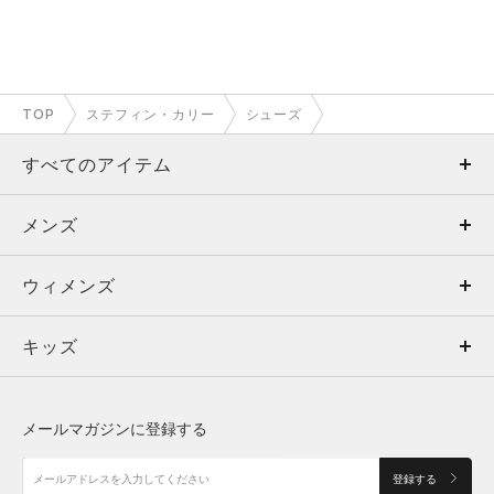
TOP
ステフィン・カリー
シューズ
すべてのアイテム
メンズ
メンズ
ウィメンズ
トップス
ウィメンズ
キッズ
トップス
ボトムス
キッズ
トップス
ボトムス
シューズ
シューズ
メールマガジンに登録する
ボトムス
シューズ
アクセサリー
アクセサリー
登録する