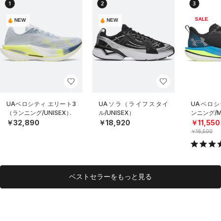
1
2
3
SALE
NEW
NEW
UAベロシティ エリート3
UAソラ（ライフスタイ
UAベロシ
（ランニング/UNISEX）
ル/UNISEX）
ンニング/
￥32,890
￥18,920
￥11,550
￥16,500
ベストセラーをもっと見る