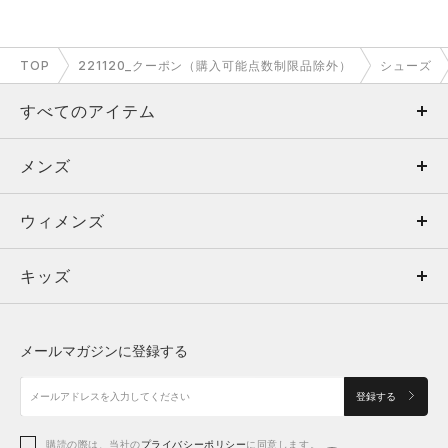
TOP
221120_クーポン（購入可能点数制限品除外）
シューズ
すべてのアイテム
メンズ
メンズ
ウィメンズ
トップス
ウィメンズ
キッズ
トップス
ボトムス
キッズ
トップス
ボトムス
シューズ
シューズ
メールマガジンに登録する
ボトムス
シューズ
アクセサリー
アクセサリー
登録する
シューズ
アクセサリー
購読の際は、当社の
プライバシーポリシー
に同意します。