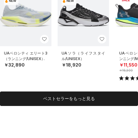
SALE
NEW
NEW
UAベロシティ エリート3
UAソラ（ライフスタイ
UAベロシ
（ランニング/UNISEX）
ル/UNISEX）
ンニング/
￥32,890
￥18,920
￥11,550
￥16,500
ベストセラーをもっと見る