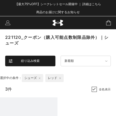
【最大75%OFF】シークレットセール開催中 ｜ 詳細はこちら
商品のお届けに関するお知らせ
221120_クーポン（購入可能点数制限品除外）｜シ
ューズ
絞り込み検索
新着順
選択中の条件：
シューズ
レッド
3件
全色表示