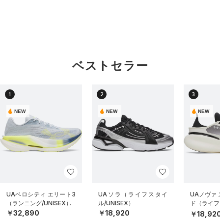
ベストセラー
1
2
3
NEW
NEW
NEW
UAベロシティ エリート3
UAソラ（ライフスタイ
UAノヴァ
（ランニング/UNISEX）
ル/UNISEX）
ド（ライフス
EX）
￥32,890
￥18,920
￥18,92