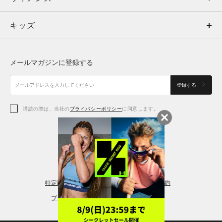
キッズ
トップス
ボトムス
キッズ
トップス
ボトムス
シューズ
シューズ
メールマガジンに登録する
ボトムス
シューズ
アクセサリー
アクセサリー
登録する
シューズ
アクセサリー
購読の際は、当社の
プライバシーポリシー
に同意します。
アクセサリー
スポーツブラ
レギンス＆タイツ
特定商取引法に基づく通販の表記
会員規約
プライバシーポリシー