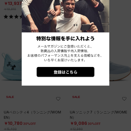
￥13,937
￥14,630
30%OFF
30%OFF
￥19,910
￥20,900
SALE
SALE
UAベロシティ4（ランニング/WOM
UAソニック7（ランニング/WOME
EN）
N）
￥10,780
￥9,086
30%OFF
30%OFF
￥15,400
￥12,980