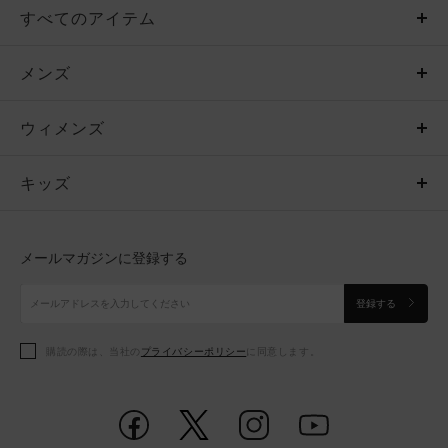
すべてのアイテム
メンズ
メンズ
ウィメンズ
トップス
ウィメンズ
キッズ
トップス
ボトムス
キッズ
トップス
ボトムス
シューズ
シューズ
メールマガジンに登録する
ボトムス
シューズ
アクセサリー
アクセサリー
登録する
シューズ
アクセサリー
購読の際は、当社の
プライバシーポリシー
に同意します。
アクセサリー
スポーツブラ