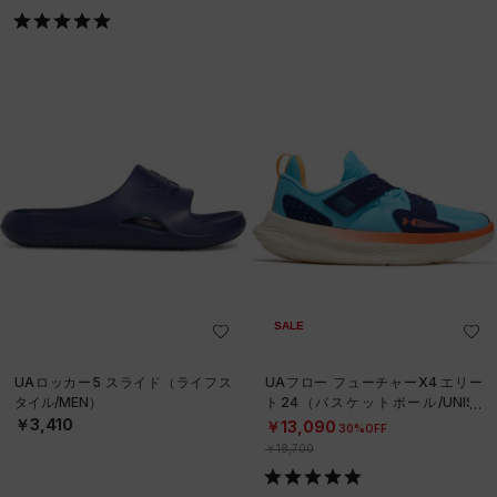
SALE
UAロッカー5 スライド（ライフス
UAフロー フューチャーX4 エリー
タイル/MEN）
ト24（バスケットボール/UNISE
X）
￥3,410
￥13,090
30%OFF
￥18,700