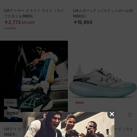
UAアーマー スライド ライト（ライ
UAスポーン7（バスケットボール/U
フスタイル/MEN）
NISEX）
￥2,772
￥15,950
30%OFF
￥3,960
SALE
SALE
直営限定
直営限定
UAアイコン96（ライフスタイル/U
UAエコー スリップスピード（ライ
NISEX）
フスタイル/UNISEX）