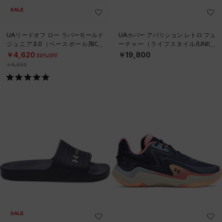
SALE
UAリードオフ ロー ラバーモールド
UAホバー アパリション レトロ フュ
ジュニア3.0（ベースボール/BOY
ーチャー（ライフスタイル/UNISE
S）
X）
￥4,620
￥19,800
30%OFF
￥6,600
SALE