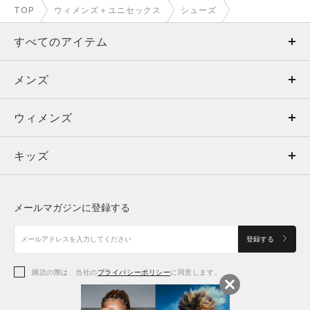
TOP
ウィメンズ＋ユニセックス
シューズ
すべてのアイテム
メンズ
メンズ
ウィメンズ
トップス
ウィメンズ
キッズ
トップス
ボトムス
キッズ
トップス
ボトムス
シューズ
シューズ
メールマガジンに登録する
ボトムス
シューズ
アクセサリー
アクセサリー
登録する
シューズ
アクセサリー
購読の際は、当社の
プライバシーポリシー
に同意します。