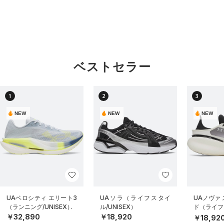
ベストセラー
1
2
3
NEW
NEW
NEW
UAベロシティ エリート3
UAソラ（ライフスタイ
UAノヴァ
（ランニング/UNISEX）
ル/UNISEX）
ド（ライフス
EX）
￥32,890
￥18,920
￥18,92