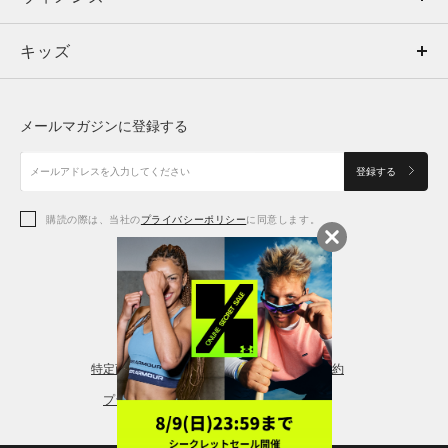
キッズ
トップス
ボトムス
キッズ
トップス
ボトムス
シューズ
シューズ
メールマガジンに登録する
ボトムス
シューズ
アクセサリー
アクセサリー
登録する
シューズ
アクセサリー
購読の際は、当社の
プライバシーポリシー
に同意します。
アクセサリー
スポーツブラ
レギンス＆タイツ
特定商取引法に基づく通販の表記
会員規約
プライバシーポリシー