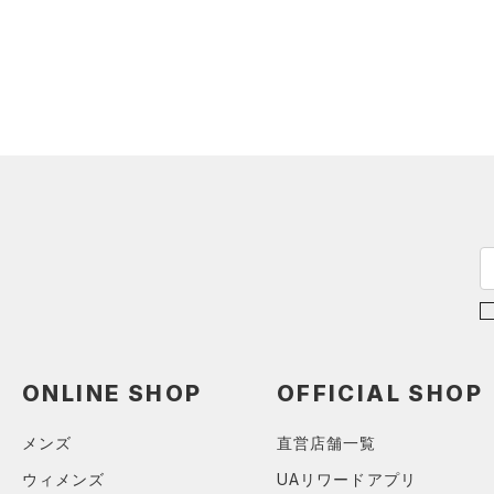
（0）
イヤホン＆ヘッドホン
22.0
テクノロジー
～
円
円
（0）
22.5
ウォーターボトル
FLOW(フロー)
（0）
在庫
23.0
（0）
その他
HOVR(ホバー)
（0）
23.5
在庫あり
CHARGED(チャージド)
（0）
限定
24.0
MICRO G(マイクロＧ)
（0）
24.5
直営限定
（0）
コレクション
TRIBASE(トライベース)
25.0
公式サイト限定
（0）
（0）
25.5
プロジェクトロック
（0）
在庫残りわずか
（0）
RUSH(ラッシュ)
（0）
26.0
ステフィン・カリー
（0）
ISO-CHILL(アイソチル)
（0）
26.5
アジア限定
（0）
Tech(テック)
（0）
27.0
COLDGEAR ARMOUR(コール
27.5
ONLINE SHOP
OFFICIAL SHOP
ドギアアーマー)
（0）
28.0
HEATGEAR ARMOUR(ヒート
28.5
メンズ
直営店舗一覧
ギアアーマー)
（0）
29.0
ウィメンズ
UAリワードアプリ
STORM(ストーム)
（0）