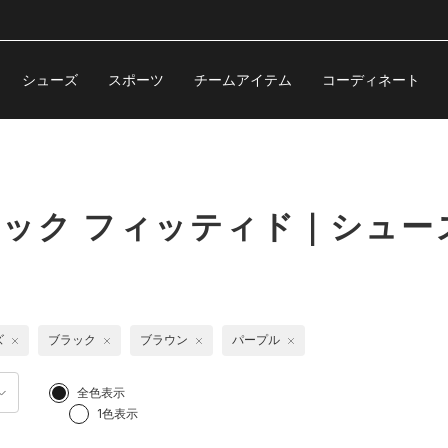
シューズ
スポーツ
チームアイテム
コーディネート
Vネック フィッティド｜シュー
ズ
ブラック
ブラウン
パープル
全色表示
1色表示