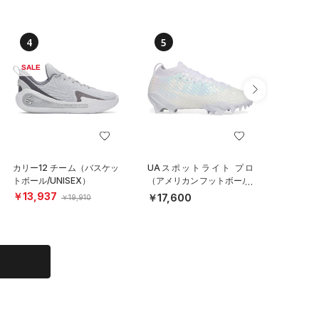
4
5
6
SALE
カリー12 チーム（バスケッ
UAスポットライト プロ
UAドラ
トボール/UNISEX）
（アメリカンフットボール/
パイクレ
MEN）
MEN）
￥13,937
￥17,600
￥17,6
￥19,910