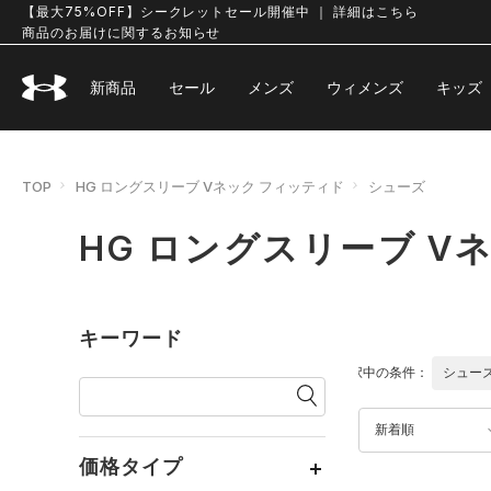
【最大75%OFF】シークレットセール開催中 ｜ 詳細はこちら
商品のお届けに関するお知らせ
新商品
セール
メンズ
ウィメンズ
キッズ
TOP
HG ロングスリーブ Vネック フィッティド
シューズ
HG ロングスリーブ 
キーワード
選択中の条件：
シュー
新着順
価格タイプ