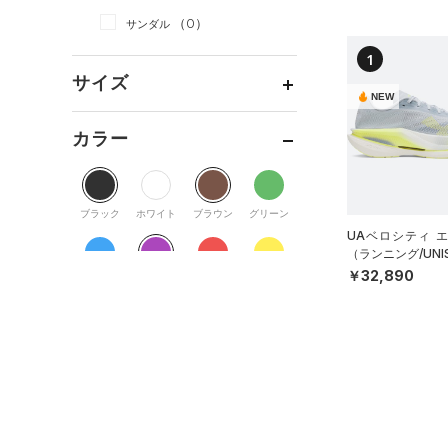
（0）
スカート
（0）
ジャケット
（0）
サンダル
（0）
ダッフルバッグ
（0）
スイムウェア
（0）
ジャージ
1
（0）
キャップ＆ビーニー
サイズ
（0）
ベスト
（0）
ベルト
NEW
（0）
ダウン・コート
16.5
（0）
グローブ・手袋
カラー
（0）
スポーツブラ
17.0
（0）
アイウェア
（0）
セットアップ
17.5
リストバンド＆ヘッドバンド
ブラック
ホワイト
ブラウン
グリーン
（0）
18.0
（0）
スイムウェア
UAベロシティ 
18.5
（0）
スポーツマスク
（ランニング/UNI
￥32,890
19.0
ブルー
パープル
レッド
イエロー
（0）
ソックス
19.5
（0）
ネックウォーマー
20.0
オレンジ
その他
（0）
スリーブ
20.5
（0）
タオル
21.0
価格
（0）
ボール
21.5