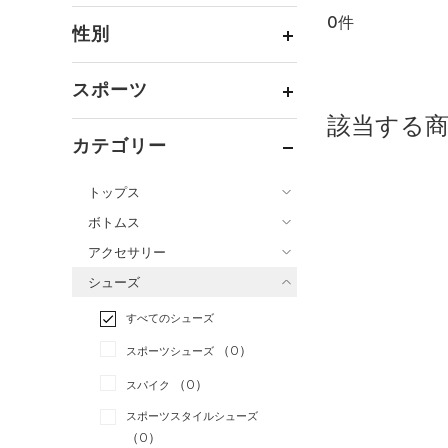
0件
通常価格
（0）
性別
セール
（0）
メンズ
（0）
スポーツ
ウィメンズ
（0）
該当する
ベースボール
（0）
ボーイズ
（0）
カテゴリー
バスケットボール
（0）
ガールズ
（0）
トップス
ゴルフ
（0）
ユニセックス
（0）
ボトムス
トレーニング
すべてのトップス
（0）
アクセサリー
すべてのボトムス
ランニング
（0）
（2）
ベースレイヤー
シューズ
すべてのアクセサリー
（0）
スポーツスタイル
（0）
レギンス&タイツ
（0）
Tシャツ
すべてのシューズ
（0）
アメリカンフットボール
バックパック
（0）
ショートパンツ
（0）
タンクトップ
（0）
（0）
スポーツシューズ
ショルダー＆トートバッグ
（0）
パンツ(ロングパンツ)
（0）
ポロシャツ
（0）
サッカー
（0）
（0）
スパイク
（0）
スウェット＆フリース
（0）
ロングTシャツ
リカバリー
（0）
（0）
サックパック
スポーツスタイルシューズ
（0）
アンダーウェア
（0）
パーカー&トレーナー
その他
（0）
（0）
（0）
ウェストバッグ