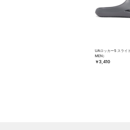
（1）
ダウン・コート
16.5
（8）
グローブ・手袋
カラー
（15）
スポーツブラ
17.0
（3）
アイウェア
（1）
セットアップ
17.5
リストバンド＆ヘッドバンド
ブラック
ホワイト
ブラウン
グリーン
（5）
18.0
（1）
スイムウェア
18.5
（0）
スポーツマスク
19.0
ブルー
パープル
レッド
イエロー
UAロッカー5 スライ
（18）
ソックス
MEN）
19.5
（0）
￥3,410
ネックウォーマー
20.0
オレンジ
その他
（1）
スリーブ
20.5
（5）
タオル
21.0
価格
（0）
ボール
21.5
（0）
イヤホン＆ヘッドホン
22.0
テクノロジー
～
円
円
（3）
22.5
ウォーターボトル
FLOW(フロー)
（0）
在庫
23.0
（4）
その他
HOVR(ホバー)
（5）
23.5