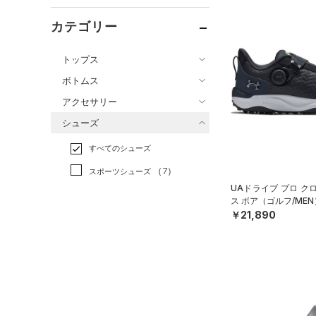
カテゴリー
トップス
ボトムス
すべてのトップス
アクセサリー
すべてのボトムス
（53）
ベースレイヤー
シューズ
すべてのアクセサリー
（34）
レギンス&タイツ
（88）
Tシャツ
すべてのシューズ
（21）
バックパック
（64）
ショートパンツ
（21）
タンクトップ
（7）
スポーツシューズ
ショルダー＆トートバッグ
（34）
パンツ(ロングパンツ)
（18）
ポロシャツ
（7）
UAドライブ プロ ク
（0）
スパイク
（4）
ス ボア（ゴルフ/MEN
スウェット＆フリース
（12）
ロングTシャツ
（7）
サックパック
￥21,890
スポーツスタイルシューズ
（24）
アンダーウェア
（9）
パーカー&トレーナー
（0）
（6）
ウェストバッグ
（0）
スカート
（18）
ジャケット
（3）
サンダル
（12）
ダッフルバッグ
（5）
スイムウェア
（6）
ジャージ
（13）
キャップ＆ビーニー
サイズ
（1）
ベスト
（3）
ベルト