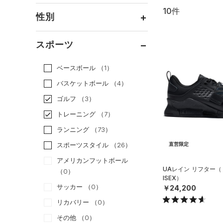
10件
通常価格
（10）
性別
セール
（0）
メンズ
（9）
スポーツ
ウィメンズ
（3）
ベースボール
（1）
ボーイズ
（0）
バスケットボール
（4）
ガールズ
（0）
ゴルフ
（3）
ユニセックス
（2）
トレーニング
（7）
ランニング
（73）
スポーツスタイル
（26）
直営限定
アメリカンフットボール
UAレイン リフター（
（0）
ISEX）
サッカー
（0）
￥24,200
リカバリー
（0）
その他
（0）