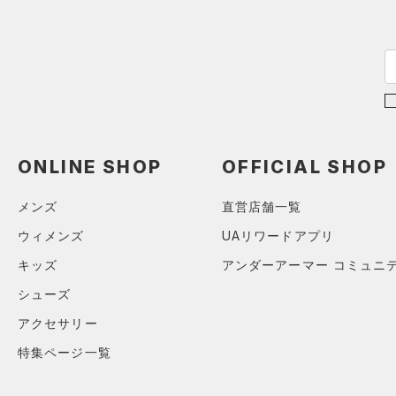
在庫あり
CHARGED(チャージド)
（0）
限定
24.0
MICRO G(マイクロＧ)
（0）
24.5
直営限定
（2）
コレクション
TRIBASE(トライベース)
（1）
25.0
公式サイト限定
（0）
RUSH(ラッシュ)
（0）
25.5
プロジェクトロック
（0）
在庫残りわずか
（0）
ISO-CHILL(アイソチル)
（0）
26.0
ステフィン・カリー
（0）
Tech(テック)
（0）
26.5
アジア限定
（0）
ONLINE SHOP
OFFICIAL SHOP
27.0
COLDGEAR ARMOUR(コール
ドギアアーマー)
（0）
27.5
メンズ
直営店舗一覧
HEATGEAR ARMOUR(ヒート
28.0
ウィメンズ
UAリワードアプリ
ギアアーマー)
（0）
28.5
キッズ
アンダーアーマー コミュニ
STORM(ストーム)
（0）
29.0
シューズ
COLDGEAR INFRARED(コー
29.5
ルドギアインフラレッド)
アクセサリー
30.0
（0）
特集ページ一覧
30.5
AUXETIC(オーゼティック)
（0）
31.0