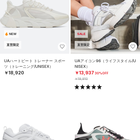
NEW
SALE
直営限定
直営限定
UAハートビート トレーナー スポー
UAアイコン96（ライフスタイル/U
ツ（トレーニング/UNISEX）
NISEX）
￥18,920
￥13,937
30%OFF
￥19,910