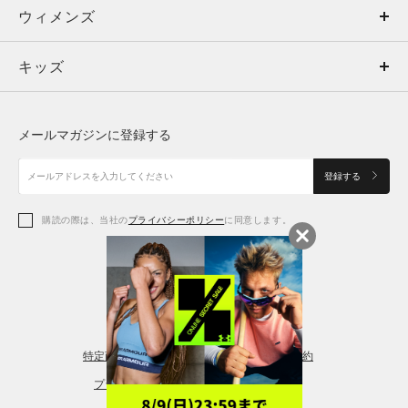
ウィメンズ
トップス
ウィメンズ
キッズ
トップス
ボトムス
キッズ
トップス
ボトムス
シューズ
シューズ
メールマガジンに登録する
ボトムス
シューズ
アクセサリー
アクセサリー
登録する
シューズ
アクセサリー
購読の際は、当社の
プライバシーポリシー
に同意します。
アクセサリー
スポーツブラ
レギンス＆タイツ
特定商取引法に基づく通販の表記
会員規約
プライバシーポリシー