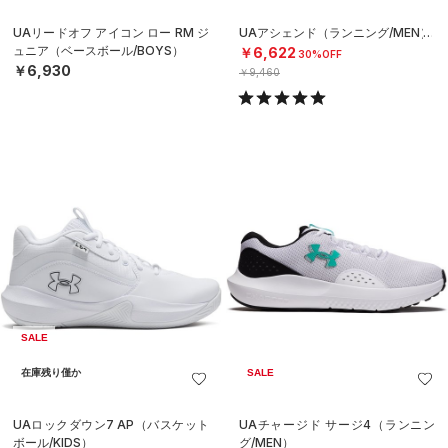
UAリードオフ アイコン ロー RM ジ
UAアシェンド（ランニング/MEN）
ュニア（ベースボール/BOYS）
￥6,622
30%OFF
￥6,930
￥9,460
SALE
在庫残り僅か
SALE
UAロックダウン7 AP（バスケット
UAチャージド サージ4（ランニン
ボール/KIDS）
グ/MEN）