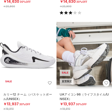
￥14,630
￥14,630
30%OFF
30%OFF
￥20,900
￥20,900
SALE
SALE
直営限定
カリー12 チーム（バスケットボー
UAアイコン96（ライフスタイル/U
ル/UNISEX）
NISEX）
￥13,937
￥13,937
30%OFF
30%OFF
￥19,910
￥19,910