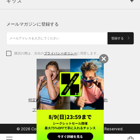
キッズ
トップス
ボトムス
キッズ
トップス
ボトムス
シューズ
シューズ
メールマガジンに登録する
ボトムス
シューズ
アクセサリー
アクセサリー
登録する
シューズ
アクセサリー
購読の際は、当社の
プライバシーポリシー
に同意します。
アクセサリー
スポーツブラ
レギンス＆タイツ
特定商取引法に基づく通販の表記
会員規約
プライバシーポリシー
© 2026 Copyright DOME Corporation. All Rights Reserved.