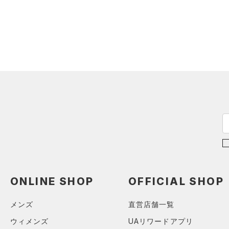
スウェット＆フリース
（0）
ロングTシャツ
（0）
サックパック
スポーツスタイルシューズ
（0）
アンダーウェア
（0）
パーカー&トレーナー
（0）
（0）
ウェストバッグ
（0）
スカート
（0）
ジャケット
（0）
サンダル
（0）
ダッフルバッグ
（0）
スイムウェア
（0）
ジャージ
（0）
キャップ＆ビーニー
サイズ
（0）
ベスト
（0）
ベルト
（0）
ダウン・コート
16.5
（0）
グローブ・手袋
カラー
（1）
スポーツブラ
17.0
（0）
アイウェア
（0）
セットアップ
17.5
リストバンド＆ヘッドバンド
ブラック
ホワイト
ブラウン
グリーン
（0）
18.0
（0）
スイムウェア
18.5
（0）
スポーツマスク
19.0
ブルー
パープル
レッド
イエロー
（1）
ソックス
ONLINE SHOP
OFFICIAL SHOP
19.5
（0）
ネックウォーマー
20.0
メンズ
直営店舗一覧
オレンジ
その他
（0）
スリーブ
20.5
ウィメンズ
UAリワードアプリ
（0）
タオル