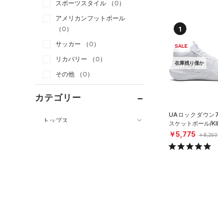
スポーツスタイル
（0）
アメリカンフットボール
1
（0）
サッカー
（0）
SALE
リカバリー
（0）
在庫残り僅か
その他
（0）
カテゴリー
UAロックダウン7
トップス
スケットボール/KI
￥5,775
ボトムス
￥8,250
すべてのトップス
アクセサリー
すべてのボトムス
（0）
ベースレイヤー
シューズ
すべてのアクセサリー
（2）
レギンス&タイツ
（1）
Tシャツ
すべてのシューズ
（0）
バックパック
（3）
ショートパンツ
（0）
タンクトップ
（0）
スポーツシューズ
ショルダー＆トートバッグ
（0）
パンツ(ロングパンツ)
（0）
ポロシャツ
（0）
（0）
スパイク
（0）