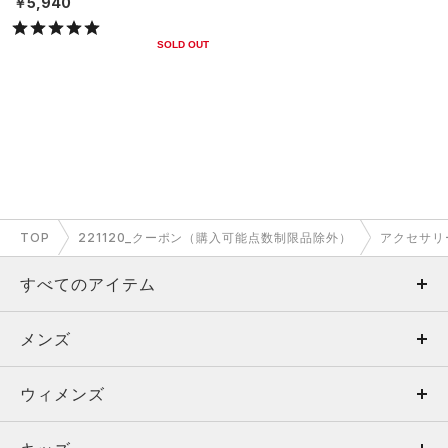
￥5,940
SOLD OUT
TOP
221120_クーポン（購入可能点数制限品除外）
アクセサリ
すべてのアイテム
メンズ
メンズ
ウィメンズ
トップス
ウィメンズ