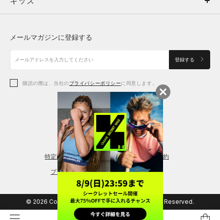
キッズ
トップス
ボトムス
キッズ
トップス
ボトムス
シューズ
シューズ
メールマガジンに登録する
ボトムス
シューズ
アクセサリー
アクセサリー
登録する
シューズ
アクセサリー
購読の際は、当社の
プライバシーポリシー
に同意します。
アクセサリー
スポーツブラ
レギンス＆タイツ
特定商取引法に基づく通販の表記
会員規約
プライバシーポリシー
© 2026 Copyright DOME Corporation. All Rights Reserved.