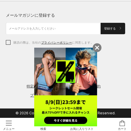
トップス
ボトムス
シューズ
シューズ
メールマガジンに登録する
ボトムス
シューズ
アクセサリー
アクセサリー
登録する
シューズ
アクセサリー
購読の際は、当社の
プライバシーポリシー
に同意します。
アクセサリー
スポーツブラ
レギンス＆タイツ
特定商取引法に基づく通販の表記
会員規約
プライバシーポリシー
© 2026 Copyright DOME Corporation. All Rights Reserved.
検索
お気に入りリスト
カート
メニュー