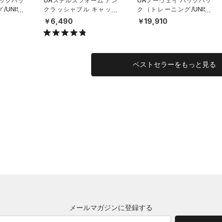
バックパッ
UAステルスフォーム アン
UAノーウェイ バックパッ
UNISE
クラッシャブル キャップ
ク（トレーニング/UNISE
（ライフスタイル/UNISE
X）
￥6,490
￥19,910
X）
ベストセラーをもっと見る
メールマガジンに登録する