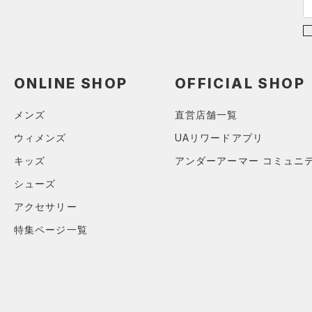
価格
テクノロジー
～
円
円
ONLINE SHOP
OFFICIAL SHOP
FLOW(フロー)
（0）
在庫
HOVR(ホバー)
（0）
メンズ
直営店舗一覧
在庫あり
CHARGED(チャージド)
（0）
限定
ウィメンズ
UAリワードアプリ
MICRO G(マイクロＧ)
（0）
キッズ
アンダーアーマー コミュニ
直営限定
（3）
コレクション
TRIBASE(トライベース)
シューズ
公式サイト限定
（0）
（0）
プロジェクトロック
（0）
アクセサリー
在庫残りわずか
（0）
RUSH(ラッシュ)
（0）
ステフィン・カリー
（0）
特集ページ一覧
ISO-CHILL(アイソチル)
（0）
アジア限定
（0）
Tech(テック)
（0）
COLDGEAR ARMOUR(コール
ドギアアーマー)
（0）