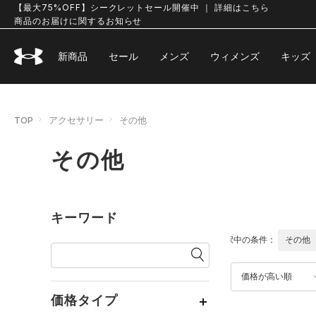
【最大75%OFF】シークレットセール開催中 ｜ 詳細はこちら
商品のお届けに関するお知らせ
新商品
セール
メンズ
ウィメンズ
キッズ
TOP
アクセサリー
その他
その他
キーワード
選択中の条件：
その他
価格が高い順
価格タイプ