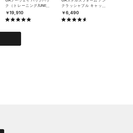
UAノーウェイ バックパッ
UAステルスフォーム アン
UAステ
ク（トレーニング/UNISE
クラッシャブル キャップ
クラッシ
X）
（ライフスタイル/UNISE
（ライフ
￥19,910
￥6,490
￥6,49
X）
X）