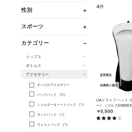
4件
通常価格
（4）
性別
セール
（0）
メンズ
（4）
スポーツ
ウィメンズ
（4）
ベースボール
（0）
ボーイズ
（0）
カテゴリー
バスケットボール
（0）
ガールズ
（0）
トップス
ゴルフ
（4）
ユニセックス
（4）
ボトムス
トレーニング
すべてのトップス
（0）
アクセサリー
直営限定
すべてのボトムス
ランニング
（0）
（59）
ベースレイヤー
すべてのアクセサリー
（14）
スポーツスタイル
（0）
レギンス&タイツ
在庫残り僅か
（96）
Tシャツ
（6）
アメリカンフットボール
バックパック
（24）
ショートパンツ
（17）
タンクトップ
UAドライブ ヘッド 
（0）
（1）
ショルダー＆トートバッグ
ー）（ゴルフ/UNISE
（7）
パンツ(ロングパンツ)
（20）
ポロシャツ
サッカー
（0）
￥5,500
（1）
サックパック
（0）
スウェット＆フリース
（8）
ロングTシャツ
リカバリー
（0）
（1）
ウェストバッグ
（5）
アンダーウェア
（0）
パーカー&トレーナー
その他
（0）