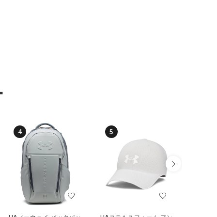
ー
4
5
6