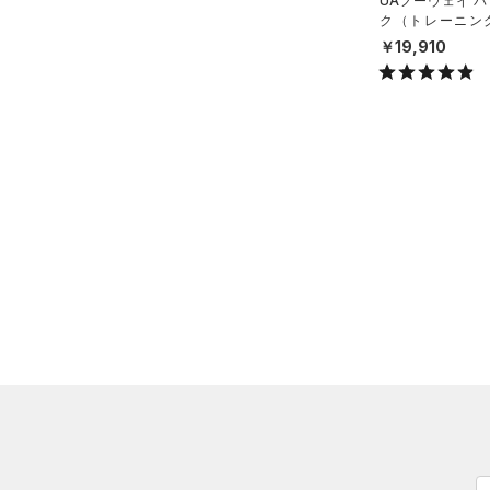
UAノーウェイ 
ク（トレーニング/
（3）
ウォーターボトル
X）
￥19,910
（4）
その他
シューズ
すべてのシューズ
サイズ
（36）
スポーツシューズ
ONESIZE
カラー
（10）
スパイク
スポーツスタイルシューズ
（11）
ブラック
ホワイト
ブラウン
グリーン
（3）
サンダル
ブルー
パープル
レッド
イエロー
オレンジ
その他