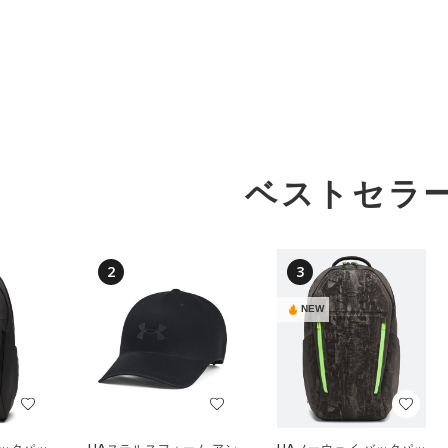
ベストセラ
2
3
NEW