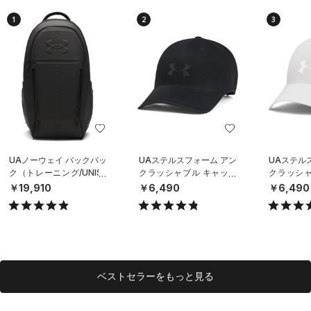
1
2
3
UAノーウェイ バックパッ
UAステルスフォーム アン
UAステル
ク（トレーニング/UNISE
クラッシャブル キャップ
クラッシャ
X）
（ライフスタイル/UNISE
（ライフスタ
￥19,910
￥6,490
￥6,490
X）
X）
ベストセラーをもっと見る