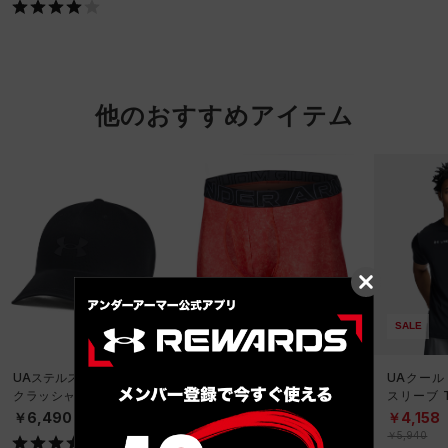
他のおすすめアイテム
SALE
UAステルスフォーム アン
UAパフォーマンステック
UAクール
クラッシャブル キャップ
6インチ ノベルティ アン
スリーブ 
（ライフスタイル/UNISE
ダーウェア（トレーニン
ーニング/
￥6,490
￥2,970
￥4,158
X）
グ/MEN）
￥5,940