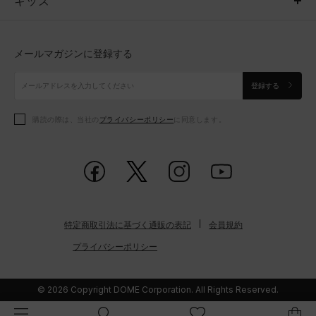
キッズ
トップス
ボトムス
キッズ
トップス
ボトムス
シューズ
シューズ
メールマガジンに登録する
ボトムス
シューズ
アクセサリー
アクセサリー
登録する
シューズ
アクセサリー
購読の際は、当社の
プライバシーポリシー
に同意します。
アクセサリー
スポーツブラ
レギンス＆タイツ
特定商取引法に基づく通販の表記
会員規約
プライバシーポリシー
© 2026 Copyright DOME Corporation. All Rights Reserved.