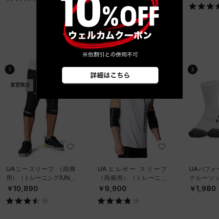
ベストセラー
1
2
3
直営限定
直営限定
UAニースリーブ （両脚
UAエルボー スリーブ
UAパフォ
用）（トレーニング/UNIS
（両腕用）（トレーニン
クルーソッ
EX）
グ/UNISEX）
ット）（ト
￥10,890
￥9,900
￥1,980
NISEX）