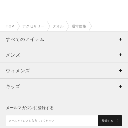
TOP
アクセサリー
タオル
通常価格
すべてのアイテム
メンズ
メンズ
ウィメンズ
トップス
ウィメンズ
キッズ
トップス
ボトムス
キッズ
トップス
ボトムス
シューズ
シューズ
メールマガジンに登録する
ボトムス
シューズ
アクセサリー
アクセサリー
登録する