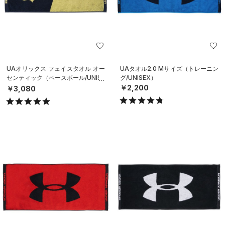
UAオリックス フェイスタオル オー
UAタオル2.0 Mサイズ（トレーニン
センティック（ベースボール/UNISE
グ/UNISEX）
X）
￥2,200
￥3,080