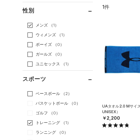
1件
通常価格
（1）
性別
セール
（0）
メンズ
（1）
ウィメンズ
（1）
ボーイズ
（0）
ガールズ
（0）
ユニセックス
（1）
スポーツ
ベースボール
（2）
バスケットボール
（0）
UAタオル2.0 Mサ
UNISEX）
ゴルフ
（0）
￥2,200
トレーニング
（1）
ランニング
（0）