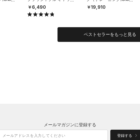
（ライフスタイル/UNISE
X）
￥6,490
￥19,910
X）
ベストセラーをもっと見る
メールマガジンに登録する
登録する