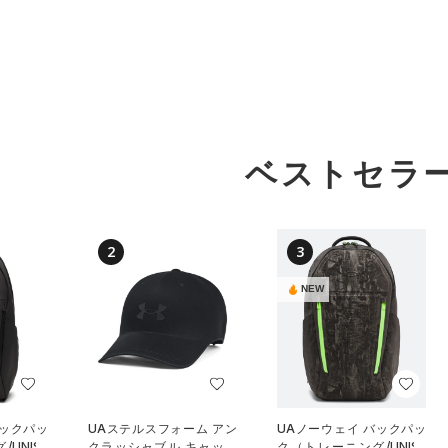
ベストセラ
2
3
NEW
バックパッ
UAステルスフォーム アン
UAノーウェイ バックパッ
UNISE
クラッシャブル キャップ
ク（トレーニング/UNISE