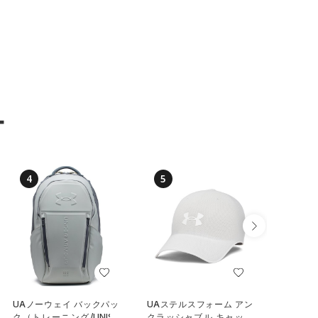
ー
4
5
6
UAノーウェイ バックパッ
UAステルスフォーム アン
UAステ
ク（トレーニング/UNISE
クラッシャブル キャップ
クラッシ