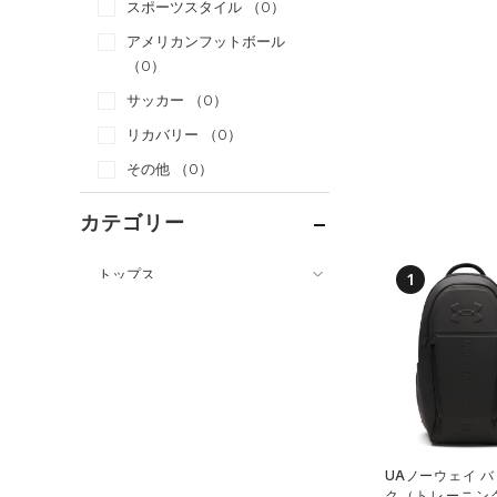
スポーツスタイル
（0）
アメリカンフットボール
（0）
サッカー
（0）
リカバリー
（0）
その他
（0）
カテゴリー
トップス
1
ボトムス
すべてのトップス
アクセサリー
すべてのボトムス
（6）
ベースレイヤー
すべてのアクセサリー
（1）
レギンス&タイツ
（17）
Tシャツ
（3）
バックパック
（12）
ショートパンツ
（4）
タンクトップ
ショルダー＆トートバッグ
（9）
パンツ(ロングパンツ)
（3）
ポロシャツ
（0）
UAノーウェイ 
（1）
ク（トレーニング/