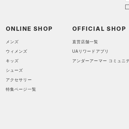
（0）
ボール
（0）
イヤホン＆ヘッドホン
（0）
ONLINE SHOP
OFFICIAL SHOP
ウォーターボトル
（0）
その他
メンズ
直営店舗一覧
シューズ
ウィメンズ
UAリワードアプリ
すべてのシューズ
キッズ
アンダーアーマー コミュニ
サイズ
（0）
スポーツシューズ
シューズ
ONESIZE
カラー
（0）
スパイク
アクセサリー
スポーツスタイルシューズ
特集ページ一覧
（0）
ブラック
ホワイト
ブラウン
グリーン
（0）
サンダル
ブルー
パープル
レッド
イエロー