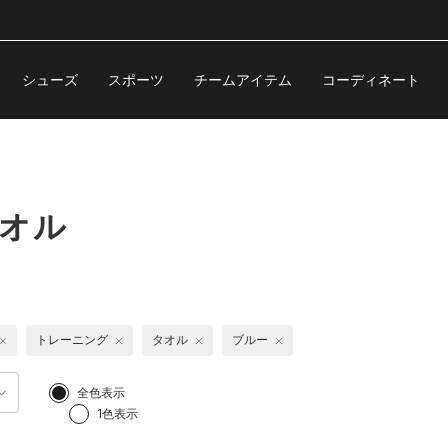
シューズ
スポーツ
チームアイテム
コーディネート
タオル
トレーニング
タオル
ブルー
全色表示
1色表示