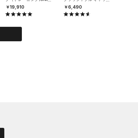
X）
（ライフスタイル/UNISE
（ライフ
￥19,910
￥6,490
￥6,49
X）
X）