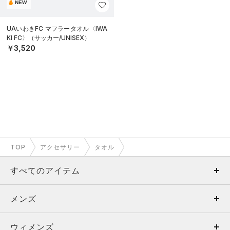
NEW
UAいわきFC マフラータオル〈IWA
KI FC〉（サッカー/UNISEX）
￥3,520
TOP
アクセサリー
タオル
すべてのアイテム
メンズ
メンズ
ウィメンズ
トップス
ウィメンズ