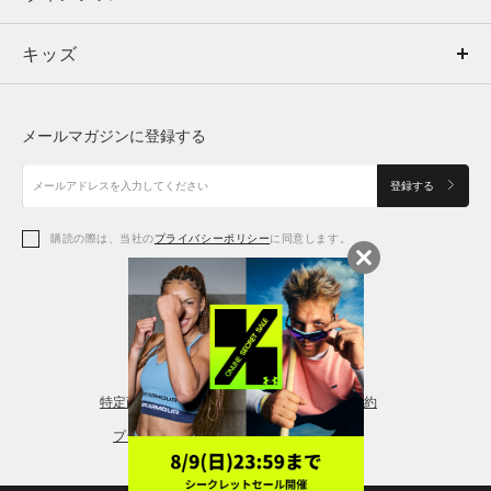
キッズ
トップス
ボトムス
キッズ
トップス
ボトムス
シューズ
シューズ
メールマガジンに登録する
ボトムス
シューズ
アクセサリー
アクセサリー
登録する
シューズ
アクセサリー
購読の際は、当社の
プライバシーポリシー
に同意します。
アクセサリー
スポーツブラ
レギンス＆タイツ
特定商取引法に基づく通販の表記
会員規約
プライバシーポリシー