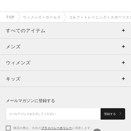
TOP
ウィメンズ＋ガールズ
ゴルフ＋トレーニング＋スポーツス
すべてのアイテム
メンズ
メンズ
ウィメンズ
トップス
ウィメンズ
キッズ
トップス
ボトムス
キッズ
トップス
ボトムス
シューズ
シューズ
メールマガジンに登録する
ボトムス
シューズ
アクセサリー
アクセサリー
登録する
シューズ
アクセサリー
購読の際は、当社の
プライバシーポリシー
に同意します。