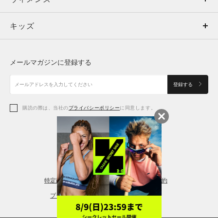
キッズ
トップス
ボトムス
キッズ
トップス
ボトムス
シューズ
シューズ
メールマガジンに登録する
ボトムス
シューズ
アクセサリー
アクセサリー
登録する
シューズ
アクセサリー
購読の際は、当社の
プライバシーポリシー
に同意します。
アクセサリー
スポーツブラ
レギンス＆タイツ
特定商取引法に基づく通販の表記
会員規約
プライバシーポリシー