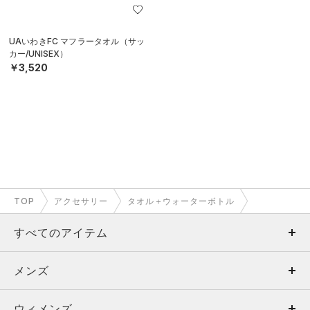
UAいわきFC マフラータオル（サッ
カー/UNISEX）
￥3,520
TOP
アクセサリー
タオル＋ウォーターボトル
すべてのアイテム
メンズ
メンズ
ウィメンズ
トップス
ウィメンズ