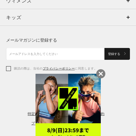
ウィメンズ
トップス
ウィメンズ
キッズ
トップス
ボトムス
キッズ
トップス
ボトムス
シューズ
シューズ
メールマガジンに登録する
ボトムス
シューズ
アクセサリー
アクセサリー
登録する
シューズ
アクセサリー
購読の際は、当社の
プライバシーポリシー
に同意します。
アクセサリー
スポーツブラ
レギンス＆タイツ
特定商取引法に基づく通販の表記
会員規約
プライバシーポリシー