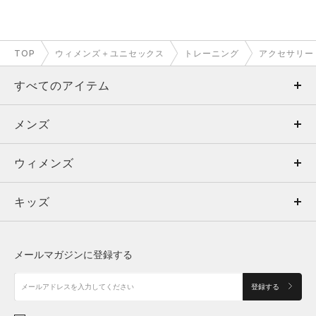
TOP
ウィメンズ＋ユニセックス
トレーニング
アクセサリー
すべてのアイテム
メンズ
メンズ
ウィメンズ
トップス
ウィメンズ
キッズ
トップス
ボトムス
キッズ
トップス
ボトムス
シューズ
シューズ
メールマガジンに登録する
ボトムス
シューズ
アクセサリー
アクセサリー
登録する