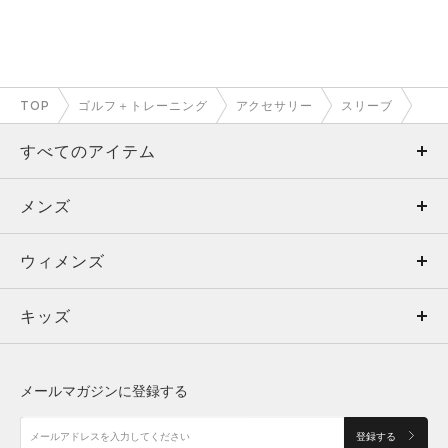
TOP
ゴルフ＋トレーニング
アクセサリー
スリーブ
すべてのアイテム
メンズ
メンズ
ウィメンズ
トップス
ウィメンズ
キッズ
トップス
ボトムス
キッズ
トップス
ボトムス
シューズ
シューズ
メールマガジンに登録する
ボトムス
シューズ
アクセサリー
アクセサリー
登録する