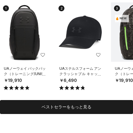
1
2
3
NEW
UAノーウェイ バックパッ
UAステルスフォーム アン
UAノーウ
ク（トレーニング/UNISE
クラッシャブル キャップ
ク（トレーニ
X）
（ライフスタイル/UNISE
X）
￥19,910
￥6,490
￥19,91
X）
ベストセラーをもっと見る