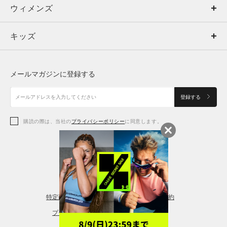
ウィメンズ
トップス
ウィメンズ
キッズ
トップス
ボトムス
キッズ
トップス
ボトムス
シューズ
シューズ
メールマガジンに登録する
ボトムス
シューズ
アクセサリー
アクセサリー
登録する
シューズ
アクセサリー
購読の際は、当社の
プライバシーポリシー
に同意します。
アクセサリー
スポーツブラ
レギンス＆タイツ
特定商取引法に基づく通販の表記
会員規約
プライバシーポリシー