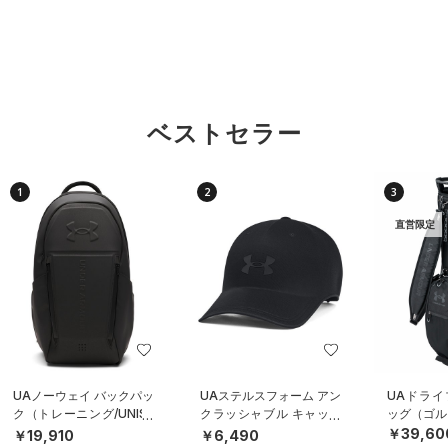
ベストセラー
1
2
3
直営限定
UAノーウェイ バックパッ
UAステルスフォーム アン
UAドライ
ク（トレーニング/UNISE
クラッシャブル キャップ
ッグ（ゴルフ
X）
（ライフスタイル/UNISE
￥39,60
￥19,910
￥6,490