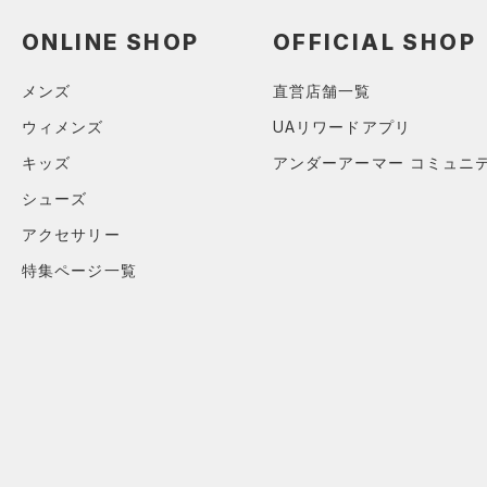
（0）
ネックウォーマー
ONLINE SHOP
OFFICIAL SHOP
（0）
スリーブ
（0）
メンズ
直営店舗一覧
タオル
（0）
ウィメンズ
UAリワードアプリ
ボール
キッズ
アンダーアーマー コミュニ
（0）
イヤホン＆ヘッドホン
シューズ
（0）
ウォーターボトル
アクセサリー
（0）
その他
特集ページ一覧
シューズ
すべてのシューズ
サイズ
（1）
スポーツシューズ
カテゴリーを選択してください。
カラー
（0）
スパイク
スポーツスタイルシューズ
（3）
ブラック
ホワイト
ブラウン
グリーン