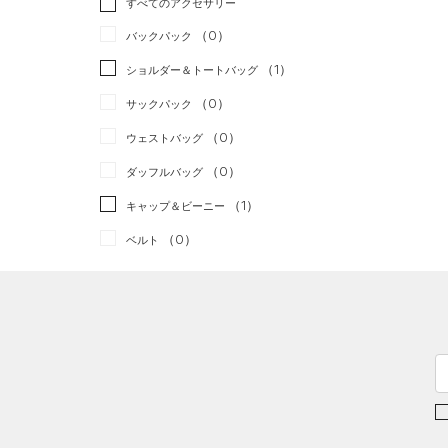
すべてのアクセサリー
（1）
スポーツスタイル
（0）
レギンス&タイツ
（3）
Tシャツ
（0）
アメリカンフットボール
バックパック
（1）
ショートパンツ
（1）
タンクトップ
（0）
（1）
ショルダー＆トートバッグ
（1）
パンツ(ロングパンツ)
（0）
ポロシャツ
サッカー
（0）
（0）
サックパック
（0）
スウェット＆フリース
（0）
ロングTシャツ
リカバリー
（0）
（0）
ウェストバッグ
（0）
アンダーウェア
（0）
パーカー&トレーナー
その他
（0）
（0）
ダッフルバッグ
（0）
スカート
（1）
ジャケット
（1）
キャップ＆ビーニー
（0）
スイムウェア
（1）
ジャージ
（0）
ベルト
（0）
ベスト
（0）
グローブ・手袋
（0）
ダウン・コート
（0）
アイウェア
（2）
スポーツブラ
リストバンド＆ヘッドバンド
（0）
セットアップ
（0）
（0）
スイムウェア
（0）
スポーツマスク
（1）
ソックス