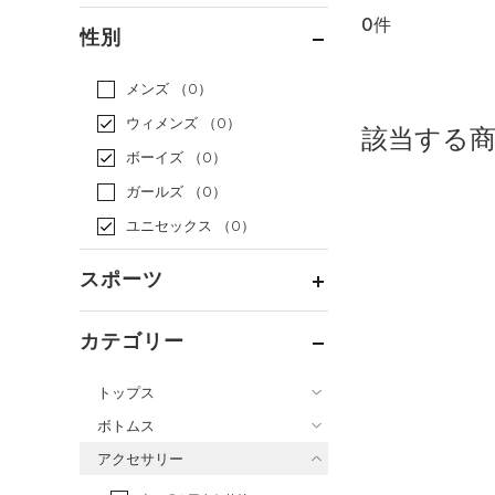
0件
通常価格
（0）
性別
セール
（0）
メンズ
（0）
ウィメンズ
（0）
該当する
ボーイズ
（0）
ガールズ
（0）
ユニセックス
（0）
スポーツ
ベースボール
（0）
カテゴリー
バスケットボール
（0）
トップス
ゴルフ
（0）
ボトムス
トレーニング
すべてのトップス
（0）
アクセサリー
すべてのボトムス
ランニング
（0）
（0）
ベースレイヤー