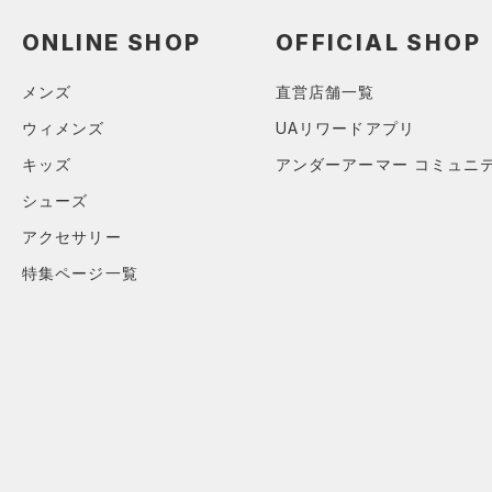
（0）
ネックウォーマー
ONLINE SHOP
OFFICIAL SHOP
（0）
スリーブ
（0）
メンズ
直営店舗一覧
タオル
（0）
ウィメンズ
UAリワードアプリ
ボール
キッズ
アンダーアーマー コミュニ
（0）
イヤホン＆ヘッドホン
シューズ
（0）
ウォーターボトル
アクセサリー
（0）
その他
特集ページ一覧
シューズ
すべてのシューズ
サイズ
（1）
スポーツシューズ
カテゴリーを選択してください。
カラー
（0）
スパイク
スポーツスタイルシューズ
（3）
ブラック
ホワイト
ブラウン
グリーン