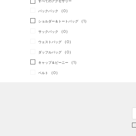
すべてのアクセサリー
（1）
スポーツスタイル
（0）
レギンス&タイツ
（3）
Tシャツ
（0）
アメリカンフットボール
バックパック
（1）
ショートパンツ
（1）
タンクトップ
（0）
（1）
ショルダー＆トートバッグ
（1）
パンツ(ロングパンツ)
（0）
ポロシャツ
サッカー
（0）
（0）
サックパック
（0）
スウェット＆フリース
（0）
ロングTシャツ
リカバリー
（0）
（0）
ウェストバッグ
（0）
アンダーウェア
（0）
パーカー&トレーナー
その他
（0）
（0）
ダッフルバッグ
（0）
スカート
（1）
ジャケット
（1）
キャップ＆ビーニー
（0）
スイムウェア
（1）
ジャージ
（0）
ベルト
（0）
ベスト
（0）
グローブ・手袋
（0）
ダウン・コート
（0）
アイウェア
（2）
スポーツブラ
リストバンド＆ヘッドバンド
（0）
セットアップ
（0）
（0）
スイムウェア
（0）
スポーツマスク
（1）
ソックス