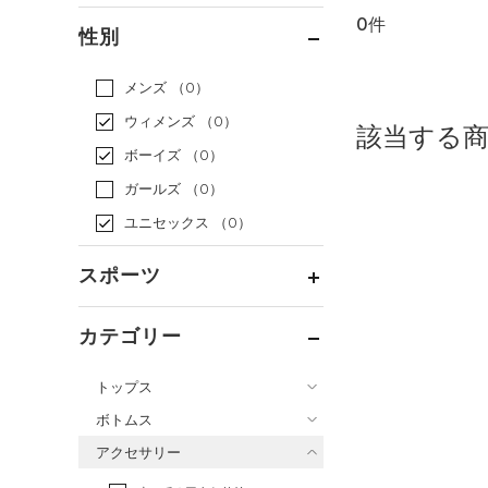
0件
通常価格
（0）
性別
セール
（0）
メンズ
（0）
ウィメンズ
（0）
該当する
ボーイズ
（0）
ガールズ
（0）
ユニセックス
（0）
スポーツ
ベースボール
（0）
カテゴリー
バスケットボール
（0）
トップス
ゴルフ
（0）
ボトムス
トレーニング
すべてのトップス
（0）
アクセサリー
すべてのボトムス
ランニング
（0）
（0）
ベースレイヤー