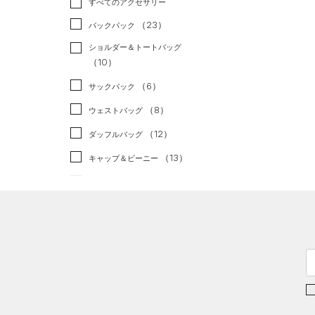
すべてのアクセサリー
（23）
スポーツスタイル
（0）
レギンス&タイツ
（50）
Tシャツ
（23）
アメリカンフットボール
バックパック
（24）
ショートパンツ
（9）
タンクトップ
（0）
ショルダー＆トートバッグ
（26）
パンツ(ロングパンツ)
（2）
ポロシャツ
（10）
サッカー
（0）
（2）
スウェット＆フリース
（10）
ロングTシャツ
リカバリー
（0）
（6）
サックパック
（2）
アンダーウェア
（5）
パーカー&トレーナー
その他
（0）
（8）
ウェストバッグ
（0）
スカート
（10）
ジャケット
（12）
ダッフルバッグ
（1）
スイムウェア
（4）
ジャージ
（13）
キャップ＆ビーニー
（0）
ベスト
（0）
ベルト
（2）
ダウン・コート
（4）
グローブ・手袋
（10）
スポーツブラ
（1）
アイウェア
（1）
セットアップ
リストバンド＆ヘッドバンド
（2）
（1）
スイムウェア
（0）
スポーツマスク
（28）