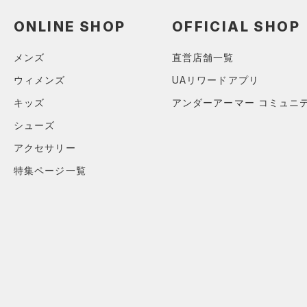
ソックス
（0）
ネックウォーマー
ONLINE SHOP
OFFICIAL SHOP
（2）
スリーブ
メンズ
直営店舗一覧
（3）
タオル
ウィメンズ
UAリワードアプリ
（0）
ボール
キッズ
アンダーアーマー コミュニ
（0）
イヤホン＆ヘッドホン
シューズ
（1）
ウォーターボトル
アクセサリー
（4）
その他
特集ページ一覧
シューズ
すべてのシューズ
サイズ
（38）
スポーツシューズ
S
カラー
（0）
スパイク
M
スポーツスタイルシューズ
L
（13）