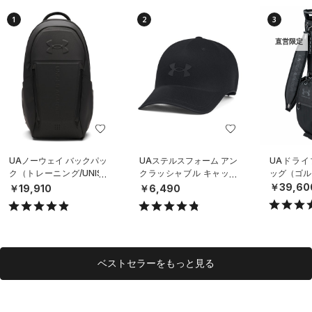
1
2
3
直営限定
UAノーウェイ バックパッ
UAステルスフォーム アン
UAドライ
ク（トレーニング/UNISE
クラッシャブル キャップ
ッグ（ゴルフ
X）
（ライフスタイル/UNISE
￥39,60
￥19,910
￥6,490
X）
ベストセラーをもっと見る