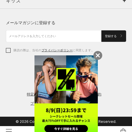
キッズ
トップス
ボトムス
キッズ
トップス
ボトムス
シューズ
シューズ
メールマガジンに登録する
ボトムス
シューズ
アクセサリー
アクセサリー
登録する
シューズ
アクセサリー
購読の際は、当社の
プライバシーポリシー
に同意します。
アクセサリー
スポーツブラ
レギンス＆タイツ
特定商取引法に基づく通販の表記
会員規約
プライバシーポリシー
© 2026 Copyright DOME Corporation. All Rights Reserved.