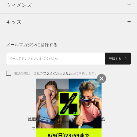
ウィメンズ
トップス
ウィメンズ
キッズ
トップス
ボトムス
キッズ
トップス
ボトムス
シューズ
シューズ
メールマガジンに登録する
ボトムス
シューズ
アクセサリー
アクセサリー
登録する
シューズ
アクセサリー
購読の際は、当社の
プライバシーポリシー
に同意します。
アクセサリー
スポーツブラ
レギンス＆タイツ
特定商取引法に基づく通販の表記
会員規約
プライバシーポリシー