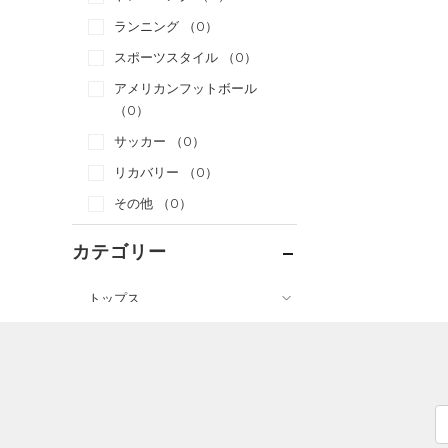
ランニング
（0）
スポーツスタイル
（0）
アメリカンフットボール
（0）
サッカー
（0）
リカバリー
（0）
その他
（0）
カテゴリー
トップス
ボトムス
すべてのトップス
アクセサリー
すべてのボトムス
（21）
ベースレイヤー
すべてのアクセサリー
（19）
レギンス&タイツ
（50）
Tシャツ
（27）
バックパック
（14）
ショートパンツ
（7）
タンクトップ