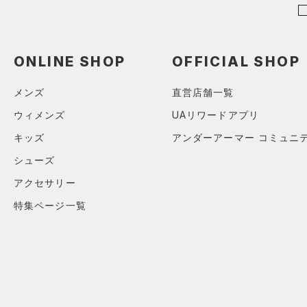
ショルダー＆トートバッグ
（25）
パンツ(ロングパンツ)
（6）
ポロシャツ
（10）
（3）
スウェット＆フリース
（9）
ロングTシャツ
（8）
サックパック
（3）
アンダーウェア
ONLINE SHOP
OFFICIAL SHOP
（6）
パーカー&トレーナー
（10）
ウェストバッグ
（0）
スカート
（13）
ジャケット
（15）
メンズ
直営店舗一覧
ダッフルバッグ
（0）
スイムウェア
（9）
ジャージ
（12）
ウィメンズ
UAリワードアプリ
キャップ＆ビーニー
（0）
ベスト
キッズ
アンダーアーマー コミュニ
（0）
ベルト
（2）
ダウン・コート
シューズ
（2）
グローブ・手袋
（16）
スポーツブラ
アクセサリー
（1）
アイウェア
（0）
セットアップ
特集ページ一覧
リストバンド＆ヘッドバンド
（2）
（0）
スイムウェア
（0）
スポーツマスク
（35）
ソックス
（0）
ネックウォーマー