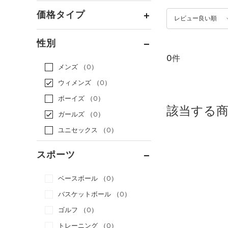
価格タイプ
レビュー良い順
通常価格
（0）
性別
セール
（0）
0件
メンズ
（0）
ウィメンズ
（0）
ボーイズ
（0）
該当する
ガールズ
（0）
ユニセックス
（0）
スポーツ
ベースボール
（0）
バスケットボール
（0）
ゴルフ
（0）
トレーニング
（0）