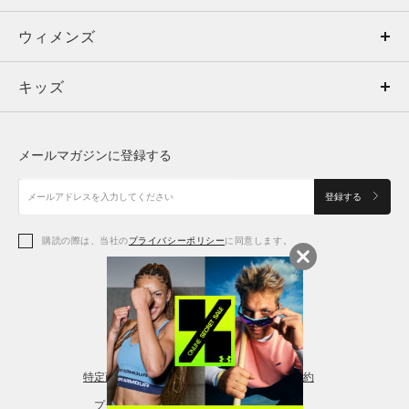
ウィメンズ
トップス
ウィメンズ
キッズ
トップス
ボトムス
キッズ
トップス
ボトムス
シューズ
シューズ
メールマガジンに登録する
ボトムス
シューズ
アクセサリー
アクセサリー
登録する
シューズ
アクセサリー
購読の際は、当社の
プライバシーポリシー
に同意します。
アクセサリー
スポーツブラ
レギンス＆タイツ
特定商取引法に基づく通販の表記
会員規約
プライバシーポリシー