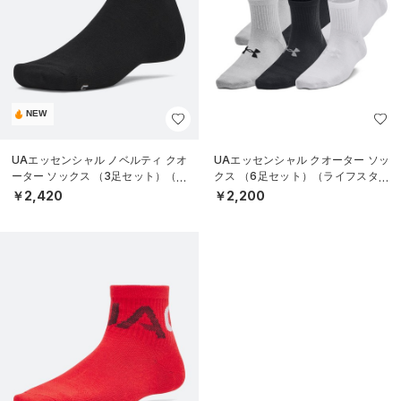
NEW
UAエッセンシャル ノベルティ クオ
UAエッセンシャル クオーター ソッ
ーター ソックス （3足セット）（ラ
クス （6足セット）（ライフスタイ
イフスタイル/UNISEX）
ル/KIDS）
￥2,420
￥2,200