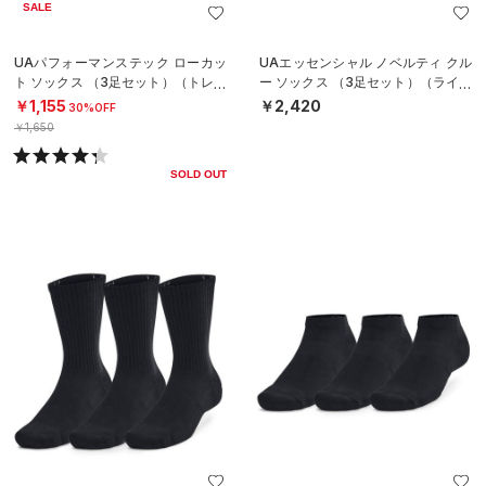
SALE
UAパフォーマンステック ローカッ
UAエッセンシャル ノベルティ クル
ト ソックス （3足セット）（トレー
ー ソックス （3足セット）（ライフ
ニング/UNISEX）
スタイル/WOMEN）
￥1,155
￥2,420
30%OFF
￥1,650
SOLD OUT