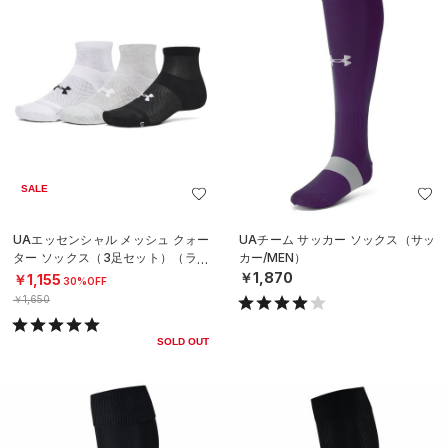
SALE
UAエッセンシャル メッシュ クォー
UAチーム サッカー ソックス（サッ
ター ソックス（3足セット）（ライ
カー/MEN）
フスタイル/UNISEX）
￥1,870
￥1,155
30%OFF
￥1,650
SOLD OUT