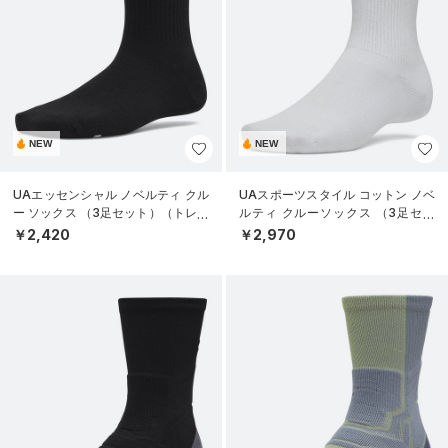
NEW
NEW
UAエッセンシャル ノベルティ クル
UAスポーツスタイル コットン ノベ
ー ソックス （3足セット）（トレー
ルティ クルーソックス （3足セッ
ニング/WOMEN）
ト）（トレーニング/UNISEX）
￥2,420
￥2,970