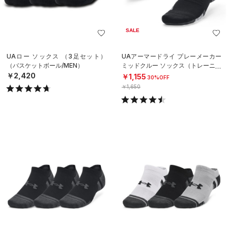
SALE
UAロー ソックス （3足セット）
UAアーマードライ プレーメーカー
（バスケットボール/MEN）
ミッドクルー ソックス（トレーニン
グ/UNISEX）
￥2,420
￥1,155
30%OFF
￥1,650