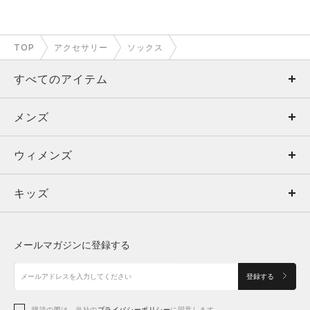
TOP
アクセサリー
ソックス
すべてのアイテム
メンズ
メンズ
ウィメンズ
トップス
ウィメンズ
キッズ
トップス
ボトムス
キッズ
トップス
ボトムス
シューズ
シューズ
メールマガジンに登録する
ボトムス
シューズ
アクセサリー
アクセサリー
登録する
シューズ
アクセサリー
購読の際は、当社の
プライバシーポリシー
に同意します。