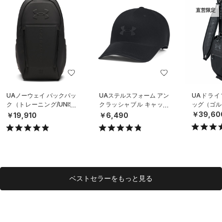
直営限定
UAノーウェイ バックパッ
UAステルスフォーム アン
UAドライ
ク（トレーニング/UNISE
クラッシャブル キャップ
ッグ（ゴルフ
X）
（ライフスタイル/UNISE
￥39,60
￥19,910
￥6,490
X）
ベストセラーをもっと見る