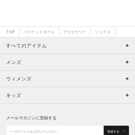
TOP
バスケットボール
アクセサリー
ソックス
すべてのアイテム
メンズ
メンズ
ウィメンズ
トップス
ウィメンズ
キッズ
トップス
ボトムス
キッズ
トップス
ボトムス
シューズ
シューズ
メールマガジンに登録する
ボトムス
シューズ
アクセサリー
アクセサリー
登録する