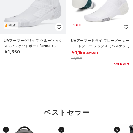
NEW
SALE
UAアーマーグリップ クルーソック
UAアーマードライ プレーメーカー
ス（バスケットボール/UNISEX）
ミッドクルー ソックス（バスケット
ボール/UNISEX）
￥1,650
￥1,155
30%OFF
￥1,650
SOLD OUT
ベストセラー
1
2
3