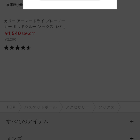
在庫残り僅か
カリー アーマードライ プレーメー
カー ミッドクルー ソックス（バス
ケットボール/UNISEX）
￥1,540
30%OFF
￥2,200
TOP
バスケットボール
アクセサリー
ソックス
すべてのアイテム
メンズ
メンズ