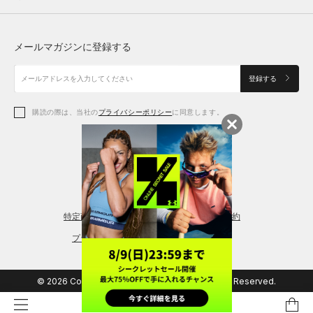
トップス
ボトムス
シューズ
シューズ
メールマガジンに登録する
ボトムス
シューズ
アクセサリー
アクセサリー
登録する
シューズ
アクセサリー
購読の際は、当社の
プライバシーポリシー
に同意します。
アクセサリー
スポーツブラ
レギンス＆タイツ
特定商取引法に基づく通販の表記
会員規約
プライバシーポリシー
© 2026 Copyright DOME Corporation. All Rights Reserved.