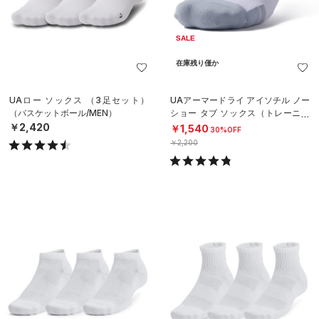
SALE
在庫残り僅か
UAロー ソックス （3足セット）
UAアーマードライ アイソチル ノー
（バスケットボール/MEN）
ショー タブ ソックス（トレーニン
グ/UNISEX）
￥2,420
￥1,540
30%OFF
￥2,200