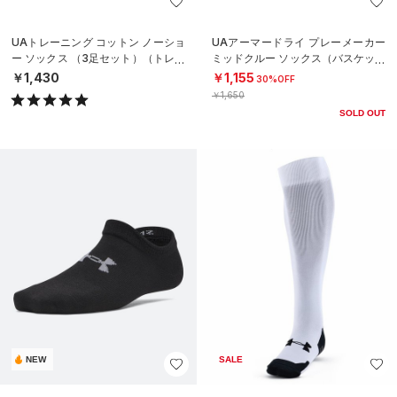
UAトレーニング コットン ノーショ
UAアーマードライ プレーメーカー
ー ソックス （3足セット）（トレー
ミッドクルー ソックス（バスケット
ニング/UNISEX）
ボール/UNISEX）
￥1,430
￥1,155
30%OFF
￥1,650
SOLD OUT
NEW
SALE