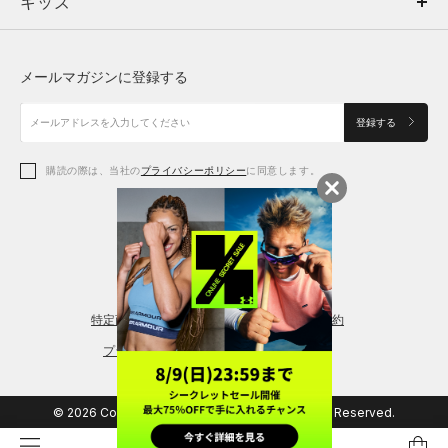
キッズ
トップス
ボトムス
キッズ
トップス
ボトムス
シューズ
シューズ
メールマガジンに登録する
ボトムス
シューズ
アクセサリー
アクセサリー
登録する
シューズ
アクセサリー
購読の際は、当社の
プライバシーポリシー
に同意します。
アクセサリー
スポーツブラ
レギンス＆タイツ
特定商取引法に基づく通販の表記
会員規約
プライバシーポリシー
© 2026 Copyright DOME Corporation. All Rights Reserved.