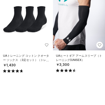
UAトレーニング コットン クオータ
UAヒートギア アームスリーブ（ト
ー ソックス （3足セット）（トレー
レーニング/UNISEX）
ニング/UNISEX）
￥3,300
￥1,430