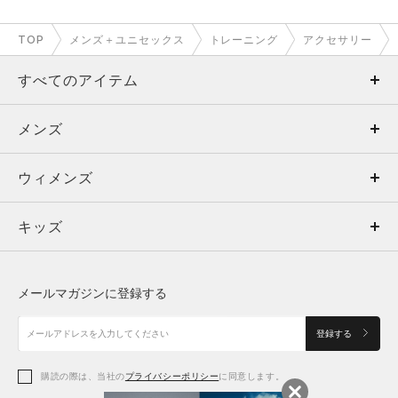
TOP
メンズ＋ユニセックス
トレーニング
アクセサリー
すべてのアイテム
メンズ
メンズ
ウィメンズ
トップス
ウィメンズ
キッズ
トップス
ボトムス
キッズ
トップス
ボトムス
シューズ
シューズ
メールマガジンに登録する
ボトムス
シューズ
アクセサリー
アクセサリー
登録する
シューズ
アクセサリー
購読の際は、当社の
プライバシーポリシー
に同意します。