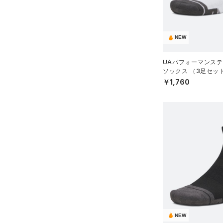
HOVR(ホバー)
（0）
XL
オレンジ
その他
在庫あり
CHARGED(チャージド)
（0）
限定
ONESIZE
NEW
MICRO G(マイクロＧ)
（0）
SMMD
直営限定
（0）
コレクション
TRIBASE(トライベース)
LGXL
UAパフォーマンステ
公式サイト限定
（0）
（0）
ソックス （3足セッ
プロジェクトロック
（0）
在庫残りわずか
（1）
グ/UNISEX）
RUSH(ラッシュ)
（0）
￥1,760
ステフィン・カリー
（0）
ISO-CHILL(アイソチル)
（0）
アジア限定
（0）
Tech(テック)
（0）
COLDGEAR ARMOUR(コール
ドギアアーマー)
（0）
HEATGEAR ARMOUR(ヒート
ギアアーマー)
（2）
STORM(ストーム)
（0）
COLDGEAR INFRARED(コー
ルドギアインフラレッド)
NEW
（0）