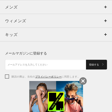
メンズ
メンズ
ウィメンズ
トップス
ウィメンズ
キッズ
トップス
ボトムス
キッズ
トップス
ボトムス
シューズ
シューズ
メールマガジンに登録する
ボトムス
シューズ
アクセサリー
アクセサリー
登録する
シューズ
アクセサリー
購読の際は、当社の
プライバシーポリシー
に同意します。
アクセサリー
スポーツブラ
レギンス＆タイツ