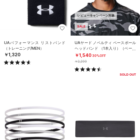
レビューキャンペーン対象
SALE
UAパフォーマンス リストバンド
UAヤード ノベルティ ベースボール
（トレーニング/MEN）
ヘッドバンド （1本入り）（ベース
ボール/MEN）
￥1,320
￥1,540
30%OFF
￥2,200
SOLD OUT