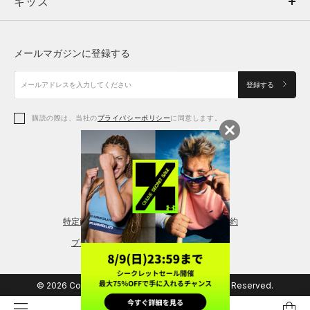
キッズ
トップス
ボトムス
キッズ
トップス
ボトムス
シューズ
シューズ
メールマガジンに登録する
ボトムス
シューズ
アクセサリー
アクセサリー
登録する
シューズ
アクセサリー
購読の際は、当社の
プライバシーポリシー
に同意します。
アクセサリー
スポーツブラ
レギンス＆タイツ
特定商取引法に基づく通販の表記
会員規約
プライバシーポリシー
© 2026 Copyright DOME Corporation. All Rights Reserved.