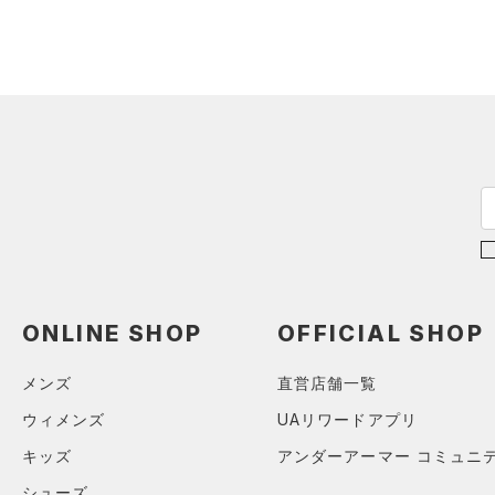
（0）
ダウン・コート
（2）
グローブ・手袋
（2）
スポーツブラ
（5）
アイウェア
（0）
セットアップ
リストバンド＆ヘッドバンド
（0）
（0）
スイムウェア
（0）
スポーツマスク
（0）
ソックス
（0）
ネックウォーマー
（0）
スリーブ
（0）
タオル
ONLINE SHOP
OFFICIAL SHOP
（0）
ボール
メンズ
直営店舗一覧
（0）
イヤホン＆ヘッドホン
ウィメンズ
UAリワードアプリ
（2）
ウォーターボトル
キッズ
アンダーアーマー コミュニ
（9）
その他
シューズ