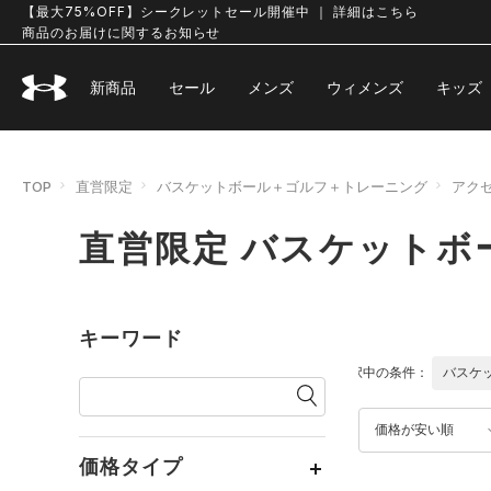
【最大75%OFF】シークレットセール開催中 ｜ 詳細はこちら
商品のお届けに関するお知らせ
新商品
セール
メンズ
ウィメンズ
キッズ
TOP
直営限定
バスケットボール＋ゴルフ＋トレーニング
アク
直営限定 バスケットボ
キーワード
選択中の条件：
バスケ
価格が安い順
価格タイプ