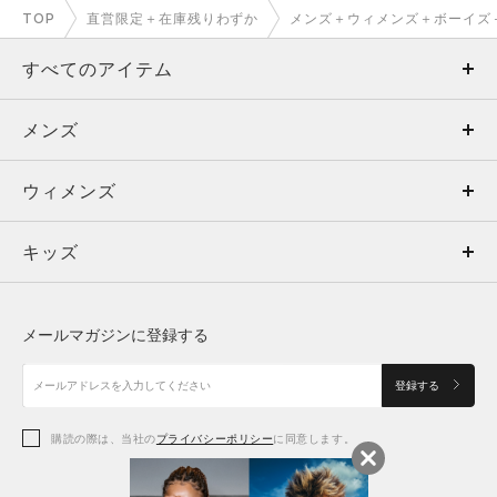
TOP
直営限定＋在庫残りわずか
メンズ＋ウィメンズ＋ボーイズ
すべてのアイテム
メンズ
メンズ
ウィメンズ
トップス
ウィメンズ
キッズ
トップス
ボトムス
キッズ
トップス
ボトムス
シューズ
シューズ
メールマガジンに登録する
ボトムス
シューズ
アクセサリー
アクセサリー
登録する
シューズ
アクセサリー
購読の際は、当社の
プライバシーポリシー
に同意します。