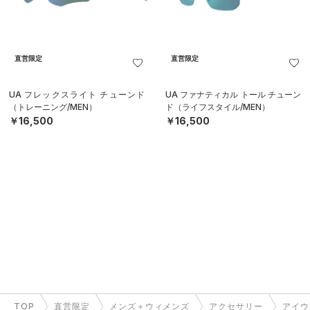
直営限定
直営限定
UA フレックスライト チューンド
UA ファナティカル トール チューン
（トレーニング/MEN）
ド（ライフスタイル/MEN）
￥16,500
￥16,500
TOP
直営限定
メンズ＋ウィメンズ
アクセサリー
アイウ