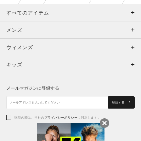
すべてのアイテム
メンズ
メンズ
ウィメンズ
トップス
ウィメンズ
キッズ
トップス
ボトムス
キッズ
トップス
ボトムス
シューズ
シューズ
メールマガジンに登録する
ボトムス
シューズ
アクセサリー
アクセサリー
登録する
シューズ
アクセサリー
購読の際は、当社の
プライバシーポリシー
に同意します。
アクセサリー
スポーツブラ